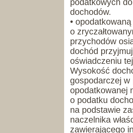
podatkowych do
dochodów.
• opodatkowaną
o zryczałtowan
przychodów osią
dochód przyjmuj
oświadczeniu tej
Wysokość dochod
gospodarczej w 
opodatkowanej 
o podatku docho
na podstawie z
naczelnika właś
zawierającego i