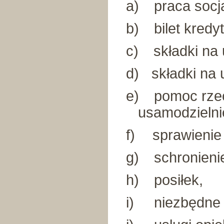
a)
praca socj
b)
bilet kred
c)
składki na
d)
składki na
e)
pomoc rze
usamodzielni
f)
sprawienie
g)
schronieni
h)
posiłek,
i)
niezbędne