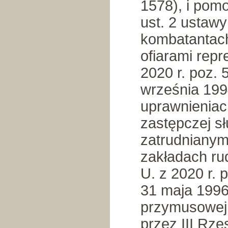
1578), i pomo
ust. 2 ustawy
kombatantach
ofiarami repr
2020 r. poz. 
września 199
uprawnieniac
zastępczej s
zatrudnianym
zakładach ru
U. z 2020 r. 
31 maja 1996
przymusowej
przez III Rze