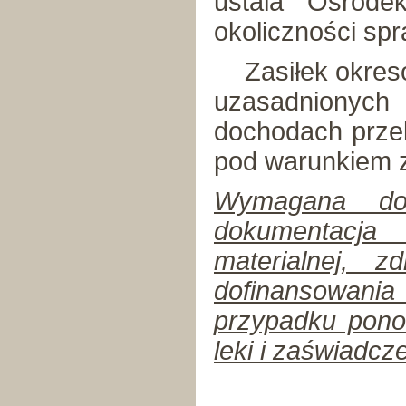
ustala Ośrode
okoliczności spr
Zasiłek okreso
uzasadnionych 
dochodach prze
pod warunkiem zw
Wymagana dok
dokumentacja
materialnej, 
dofinansowania
przypadku pono
leki i zaświadcze