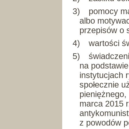
3)
pomocy mat
albo motywac
przepisów o 
4)
wartości ś
5)
świadczeni
na podstawie 
instytucjach 
społecznie u
pieniężnego,
marca 2015 r.
antykomunist
z powodów pol