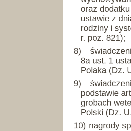
oraz dodatk
ustawie z dni
rodziny i sys
r. poz. 821);
8)
świadczeni
8a ust. 1 ust
Polaka (Dz. U
9)
świadczen
podstawie art
grobach wete
Polski (Dz. U
10)
nagrody sp