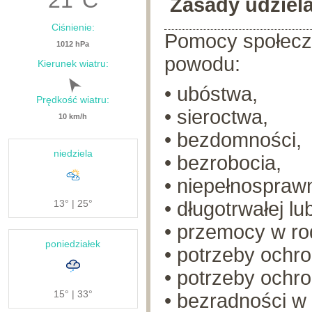
21
°C
Zasady udziel
Ciśnienie:
Pomocy społeczn
1012 hPa
powodu:
Kierunek wiatru:
• ubóstwa,
Prędkość wiatru:
• sieroctwa,
10 km/h
• bezdomności,
niedziela
• bezrobocia,
• niepełnospraw
13° | 25°
• długotrwałej lu
• przemocy w rod
poniedziałek
• potrzeby ochro
• potrzeby ochro
15° | 33°
• bezradności 