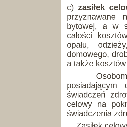
c)
zasiłek cel
przyznawane n
bytowej, a w s
całości kosztó
opału, odzież
domowego, drob
a także kosztów
Osobom bez
posiadającym 
świadczeń zdro
celowy na pokr
świadczenia zdr
Zasiłek celowy