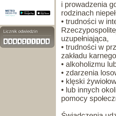
i prowadzenia 
rodzinach niepeł
• trudności w in
Rzeczypospolitej
Licznik odwiedzin
uzupełniająca,
• trudności w pr
zakładu karnego
• alkoholizmu lu
• zdarzenia loso
• klęski żywiołow
• lub innych oko
pomocy społecz
Świadczenia udz