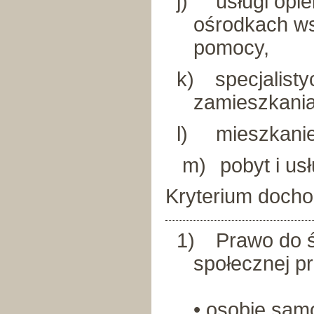
j)
usługi opi
ośrodkach ws
pomocy,
k)
specjalist
zamieszkania
l)
mieszkani
m)
pobyt i u
Kryterium docho
1)
Prawo do 
społecznej pr
• osobie samo