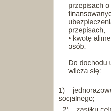
przepisach o
finansowanyc
ubezpieczeni
przepisach,
• kwotę alim
osób.
Do dochodu u
wlicza się:
1)
jednorazow
socjalnego;
2)
zasiłku ce