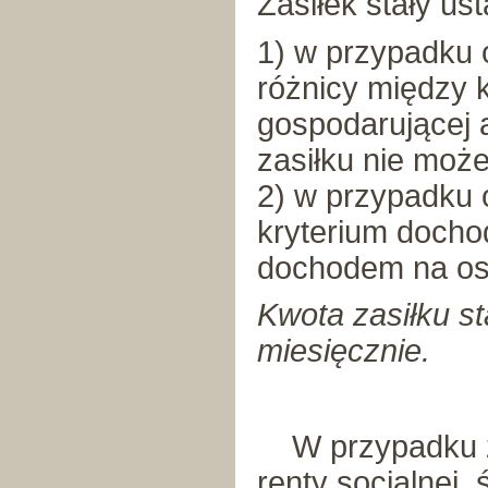
Zasiłek stały us
1) w przypadku 
różnicy między
gospodarującej 
zasiłku nie moż
2) w przypadku 
kryterium docho
dochodem na oso
Kwota zasiłku st
miesięcznie.
W przypadku zbi
renty socjalnej,