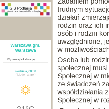
Zadaniem pomocy
trudnym sytuac
działań zmierza
rodzin oraz ich 
osób i rodzin k
uwzględnione, je
Warszawa gm.
w możliwościach
Warszawa
Osoba lub rodzi
społecznej musi
niedziela,
08:00
Społecznej w mi
( Model: alaro )
ze świadczeń za
współdziałania
Społecznej w ro