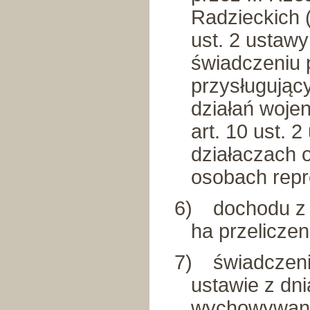
Radzieckich (
ust. 2 ustawy
świadczeniu 
przysługując
działań wojen
art. 10 ust. 
działaczach 
osobach repr
6)
dochodu z 
ha przelicze
7)
świadczen
ustawie z dn
wychowywaniu 