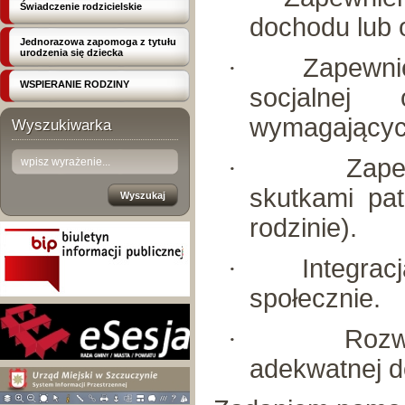
Świadczenie rodzicielskie
dochodu lub 
Jednorazowa zapomoga z tytułu
urodzenia się dziecka
·
Zapewni
WSPIERANIE RODZINY
socjalnej
wymagającyc
Wyszukiwarka
·
Zape
skutkami pa
rodzinie).
·
Integrac
społecznie.
·
Rozw
adekwatnej d