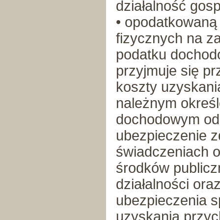
działalność gos
• opodatkowaną
fizycznych na z
podatku dochod
przyjmuje się pr
koszty uzyskani
należnym okreś
dochodowym od o
ubezpieczenie z
świadczeniach o
środków publicz
działalności or
ubezpieczenia s
uzyskania przyc