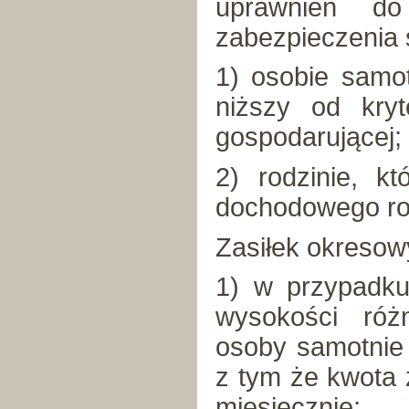
uprawnień d
zabezpieczenia 
1) osobie samot
niższy od kry
gospodarującej;
2) rodzinie, k
dochodowego ro
Zasiłek okresowy
1) w przypadku
wysokości róż
osoby samotnie
z tym że kwota 
miesięcznie;