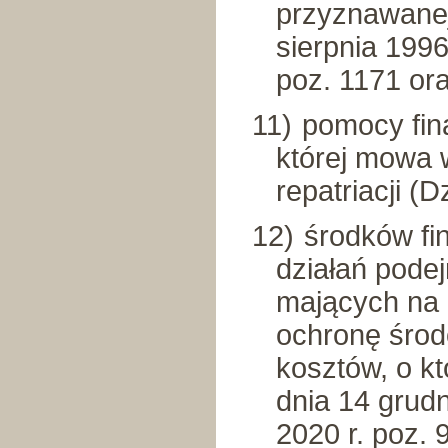
przyznawanej
sierpnia 1996
poz. 1171 ora
11)
pomocy fin
której mowa w
repatriacji (D
12)
środków f
działań pode
mających na 
ochronę środ
kosztów, o kt
dnia 14 grudn
2020 r. poz. 