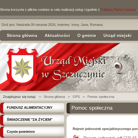
Strona korzysta z plików cookies w celu realizacji usług i zgodnie z
Polityką Plików Cookies
.
Dziś jest: Niedziela 09 sierpnia 2026, Imieniny: Ireny, Jana, Romana .
Strona główna
Aktualności
O gminie
Urząd miejski
Znajdujesz się tutaj:
Strona główna
OPS
Pomoc społeczna
Pomoc społeczna
FUNDUSZ ALIMENTACYJNY
ŚWIADCZENIE "ZA ŻYCIEM"
Rejestr jednostek specjalistycznego po
Czyste powietrze