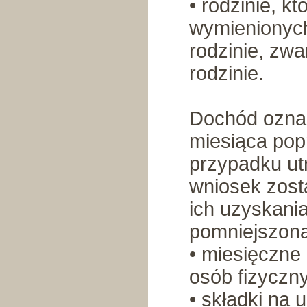
• rodzinie, k
wymienionyc
rodzinie, zw
rodzinie.
Dochód ozna
miesiąca pop
przypadku ut
wniosek zosta
ich uzyskania
pomniejszoną
• miesięczne
osób fizyczn
• składki na