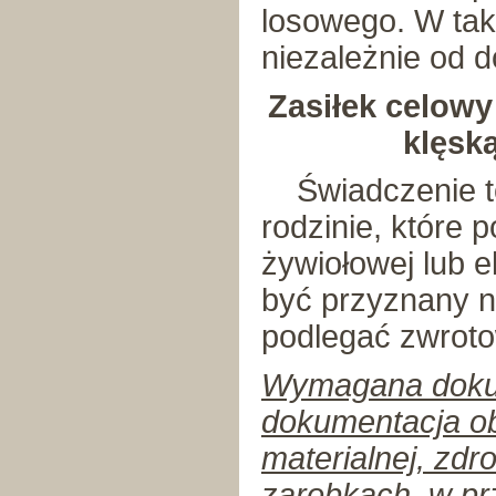
losowego. W ta
niezależnie od 
Zasiłek celow
klęsk
Świadczenie to
rodzinie, które p
żywiołowej lub 
być przyznany n
podlegać zwroto
Wymagana dokum
dokumentacja obr
materialnej, zd
zarobkach, w pr