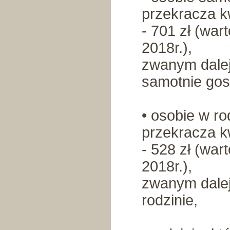
przekracza k
- 701 zł (war
2018r.),
zwanym dale
samotnie gos
• osobie w ro
przekracza k
- 528 zł (war
2018r.),
zwanym dale
rodzinie,