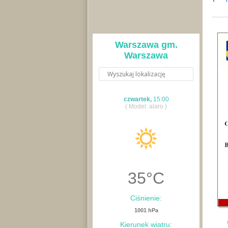
Warszawa gm.
Warszawa
czwartek,
15:00
( Model: alaro )
35
°C
Ciśnienie:
1001 hPa
Kierunek wiatru: