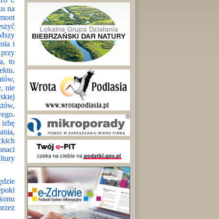
ku na
emont
eszyć
 Mszy
nia i
 przy
a, to
ektu.
ntów,
, nie
skiej
któw,
ego.
izbę
ania,
ckich
onaci
tury
dzie
epoki
akonu
przez