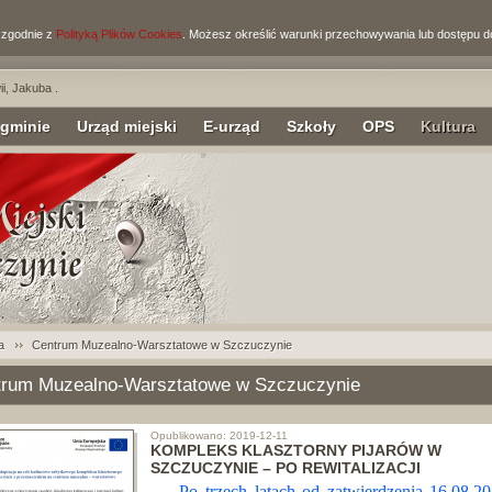
i zgodnie z
Polityką Plików Cookies
. Możesz określić warunki przechowywania lub dostępu d
i, Jakuba .
 gminie
Urząd miejski
E-urząd
Szkoły
OPS
Kultura
a
Centrum Muzealno-Warsztatowe w Szczuczynie
trum Muzealno-Warsztatowe w Szczuczynie
Opublikowano: 2019-12-11
KOMPLEKS KLASZTORNY PIJARÓW W
SZCZUCZYNIE – PO REWITALIZACJI
Po trzech latach od zatwierdzenia 16.08.20