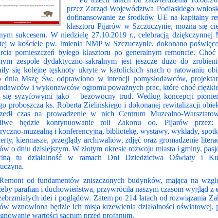
przez Zarząd Województwa Podlaskiego wnios
dofinansowanie ze środków UE na kapitalny r
klasztoru Pijarów w Szczuczynie, można się ci
lnym sukcesem. W niedzielę 27.10.2019 r., celebracją dziękczynnej
tej w kościele pw. Imienia NMP w Szczuczynie, dokonano poświęce
rcia pomieszczeń byłego klasztoru po generalnym remoncie. Choć
ym zespole dydaktyczno-sakralnym jest jeszcze dużo do zrobieni
niły się kolejne tęsknoty ukryte w katolickich snach o ratowaniu obi
 dnia Mszę Św. odprawiono w intencji pomysłodawców, projekta
rodawców i wykonawców ogromu poważnych prac, które choć ciężkie
y się syzyfowymi jako – bezowocny trud. Według koncepcji pionier
go proboszcza ks. Roberta Zielińskiego i dokonanej rewitalizacji obie
szedł czas na prowadzenie w nich Centrum Muzealno-Warsztatow
liwe będzie kontynuowanie roli Zakonu oo. Pijarów przez: 
oryczno-muzealną i konferencyjną, bibliotekę, wystawy, wykłady, spotk
erty, kiermasze, przeglądy archiwaliów, zdjęć oraz gromadzenie litera
tów o dniu dzisiejszym. W złotym okresie rozwoju miasta i gminy, pasj
winą tu działalność w ramach Dni Dziedzictwa Oświaty i Kul
uczyna.
ont od fundamentów zniszczonych budynków, mająca na wzglę
zeby parafian i duchowieństwa, przywróciła naszym czasom wygląd z 
zebrzmiałych idei i poglądów. Zatem po 214 latach od rozwiązania Z
rów wznowiona będzie ich misja krzewienia działalności oświatowej, 
ęgnowanie wartości sacrum przed profanum.