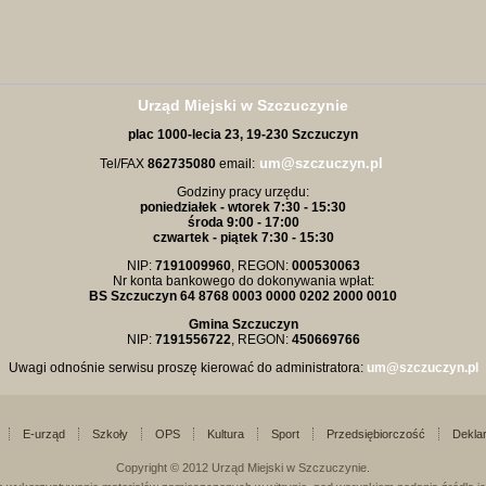
Urząd Miejski w Szczuczynie
plac
1000-
lecia 23,
19-230 Szczuczyn
um@szczuczyn.pl
Tel/FAX
862735080
email:
Godziny pracy urzędu:
poniedziałek - wtorek 7:30 - 15:30
środa 9:00 - 17:00
czwartek - piątek 7:30 - 15:30
NIP:
7191009960
, REGON:
000530063
Nr konta bankowego do dokonywania wpłat:
BS Szczuczyn 64 8768 0003 0000 0202 2000 0010
Gmina Szczuczyn
NIP:
7191556722
, REGON:
450669766
Uwagi odnośnie serwisu proszę kierować do administratora:
um@szczuczyn.pl
E-urząd
Szkoły
OPS
Kultura
Sport
Przedsiębiorczość
Deklar
Copyright © 2012 Urząd Miejski w Szczuczynie.