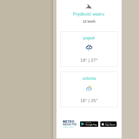
Prędkość wiatru:
12 km/h
piątek
19° | 27°
sobota
16° | 25°