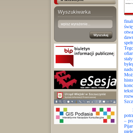
Wyszukiwarka
fina
świę
otwa
dawn
speł
Tego
ofia
stał
byłe
nad
Moż
hist
konc
teks
roz
Szcz
Rem
potr
– pr
Pija
piel