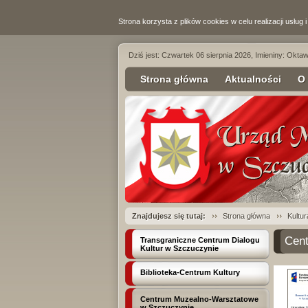
Strona korzysta z plików cookies w celu realizacji usług 
Dziś jest: Czwartek 06 sierpnia 2026, Imieniny: Oktawi
Strona główna
Aktualności
O
Znajdujesz się tutaj:
Strona główna
Kultur
Cen
Transgraniczne Centrum Dialogu
Kultur w Szczuczynie
Biblioteka-Centrum Kultury
Centrum Muzealno-Warsztatowe
w Szczuczynie