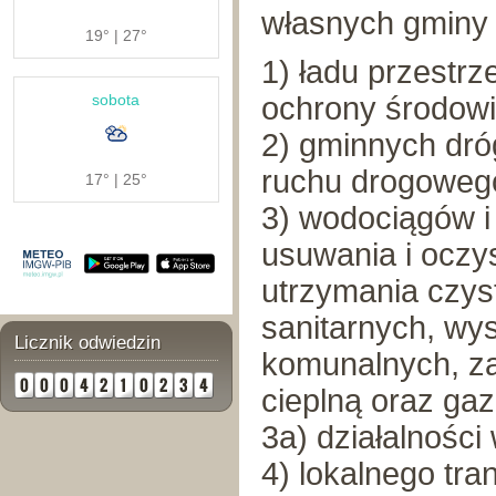
własnych gminy 
19° | 27°
1) ładu przestr
ochrony środowi
sobota
2) gminnych dróg
ruchu drogoweg
17° | 25°
3) wodociągów i 
usuwania i oczy
utrzymania czys
sanitarnych, wy
Licznik odwiedzin
komunalnych, za
cieplną oraz ga
3a) działalności
4) lokalnego tr