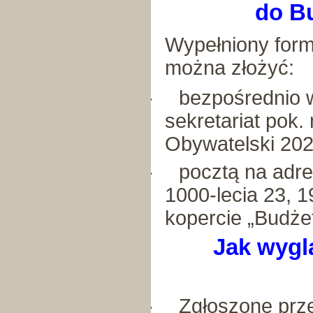
do B
Wypełniony form
można złożyć:
bezpośrednio 
·
sekretariat pok.
Obywatelski 202
pocztą na adre
·
1000-lecia 23, 
kopercie „Budże
Jak wygl
Zgłoszone prz
·