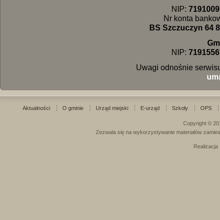
NIP:
7191009
Nr konta banko
BS Szczuczyn 64 8
Gm
NIP:
7191556
Uwagi odnośnie serwisu
um
Aktualności
O gminie
Urząd miejski
E-urząd
Szkoły
OPS
Copyright © 20
Zezwala się na wykorzystywanie materiałów zamies
Realizacja