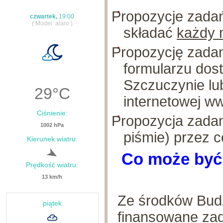
Propozycje zada
czwartek,
19:00
( Model: alaro )
składać
każdy 
Propozycję zadan
formularzu dos
Szczuczynie lub
29
°C
internetowej w
Ciśnienie:
Propozycja zadan
1002 hPa
piśmie) przez 
Kierunek wiatru:
Co może być
Prędkość wiatru:
13 km/h
Ze środków Bud
piątek
finansowane zad