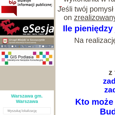
Jeśli twój pomysł
on
zrealizowan
Ile pieniędz
Na realizac
z
za
za
Warszawa gm.
Kto może 
Warszawa
Bud