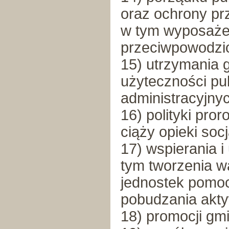
oraz ochrony pr
w tym wyposaże
przeciwpowodz
15) utrzymania 
użyteczności pu
administracyjny
16) polityki pro
ciąży opieki soc
17) wspierania 
tym tworzenia w
jednostek pomo
pobudzania akty
18) promocji gm