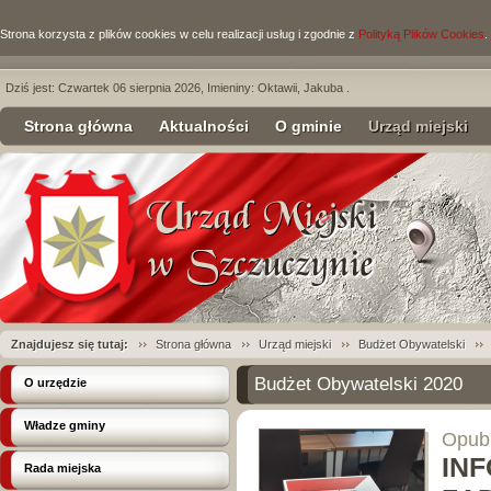
Strona korzysta z plików cookies w celu realizacji usług i zgodnie z
Polityką Plików Cookies
.
Dziś jest: Czwartek 06 sierpnia 2026, Imieniny: Oktawii, Jakuba .
Strona główna
Aktualności
O gminie
Urząd miejski
Znajdujesz się tutaj:
Strona główna
Urząd miejski
Budżet Obywatelski
Budżet Obywatelski 2020
O urzędzie
Władze gminy
Opubl
IN
Rada miejska