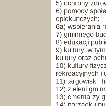
5) ochrony zdro
6) pomocy społe
opiekuńczych;
6a) wspierania r
7) gminnego bu
8) edukacji publ
9) kultury, w tym
kultury oraz och
10) kultury fizyc
rekreacyjnych i
11) targowisk i 
12) zieleni gmin
13) cmentarzy 
14) porządku pu