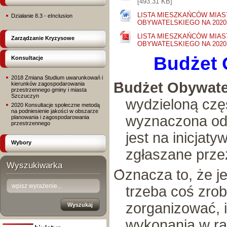
[493.31 KB]
LISTA MIESZKAŃCÓW MIA
Działanie 8.3 - eInclusion
OBYWATELSKIEGO NA 2020
LISTA MIESZKAŃCÓW MIA
Zarządzanie Kryzysowe
OBYWATELSKIEGO NA 2020 
Budżet O
Konsultacje
2018 Zmiana Studium uwarunkowań i
Budżet Obywate
kierunków zagospodarowania
przestrzennego gminy i miasta
Szczuczyn
wydzieloną czę
2020 Konsultacje społeczne metodą
na podniesienie jakości w obszarze
wyznaczona od
planowania i zagospodarowania
przestrzennego
jest na inicjat
Wybory
zgłaszane prze
Wyszukiwarka
Oznacza to, że j
trzeba coś zro
zorganizować, it
wykonania w r