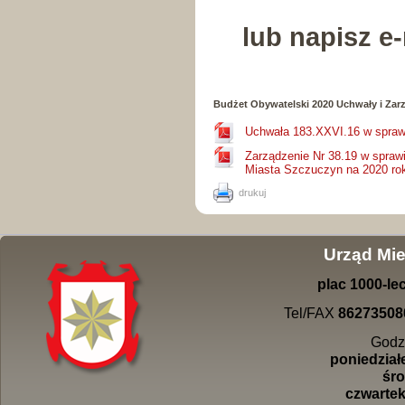
lub napisz e
Budżet Obywatelski 2020 Uchwały i Zar
Uchwała 183.XXVI.16 w spraw
Zarządzenie Nr 38.19 w spraw
Miasta Szczuczyn na 2020 rok
drukuj
Urząd Mie
plac
1000-
le
Tel/FAX
86273508
Godz
poniedziałe
śro
czwartek 