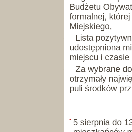
Budżetu Obywate
formalnej, któr
Miejskiego,
Lista pozytywn
·
udostępniona m
miejscu i czasie
Za wybrane do r
·
otrzymały najwi
puli środków pr
5 sierpnia do 1