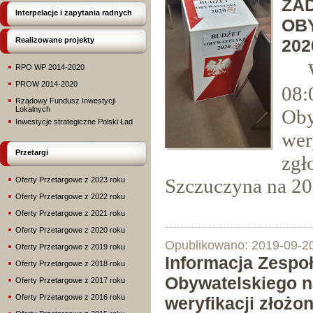
ZA
Interpelacje i zapytania radnych
OB
Realizowane projekty
202
W d
RPO WP 2014-2020
PROW 2014-2020
08
Rządowy Fundusz Inwestycji
Lokalnych
Oby
Inwestycje strategiczne Polski Ład
wer
Przetargi
zgł
Szczuczyna na 20
Oferty Przetargowe z 2023 roku
Oferty Przetargowe z 2022 roku
Oferty Przetargowe z 2021 roku
Oferty Przetargowe z 2020 roku
Opublikowano: 2019-09-2
Oferty Przetargowe z 2019 roku
Informacja Zespo
Oferty Przetargowe z 2018 roku
Obywatelskiego n
Oferty Przetargowe z 2017 roku
Oferty Przetargowe z 2016 roku
weryfikacji złożo